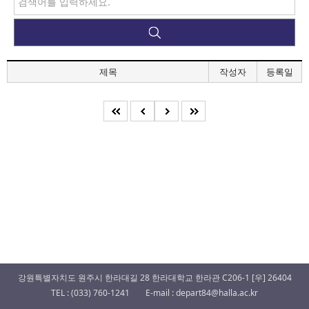
제목
작성자
등록일
강원특별자치도 원주시 한라대길 28 한라대학교 한라관 C206-1 [우] 26404
TEL : (033) 760-1241
E-mail : depart84@halla.ac.kr